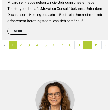
Mit großer Freude geben wir die Gründung unserer neuen
Tochtergesellschaft „Movation Consult“ bekannt. Unter dem
Dach unserer Holding entsteht in Berlin ein Unternehmen mit
erfahrenem Beratungsteam, das sich primär auf…
MORE
Previous
(current)
(current)
(current)
(current)
(current)
(current)
(current)
(current)
(current)
(current)
(curren
Ne
«
1
2
3
4
5
6
7
8
9
…
19
»