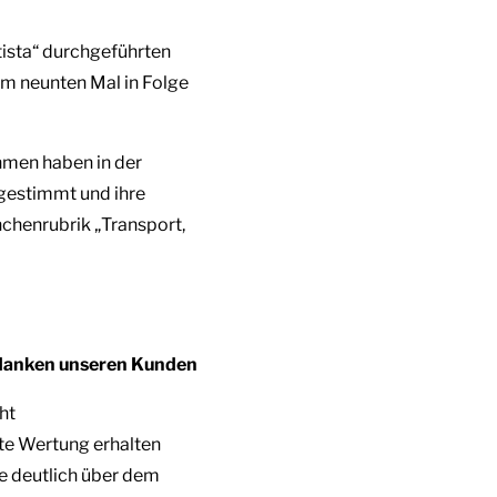
tista“ durchgeführten
m neunten Mal in Folge
hmen haben in der
gestimmt und ihre
chenrubrik „Transport,
 danken unseren Kunden
ht
te Wertung erhalten
ie deutlich über dem