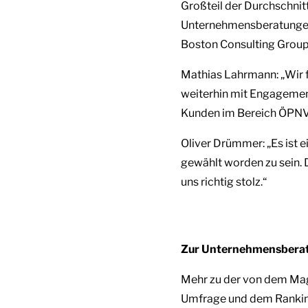
Großteil der Durchschnit
Unternehmensberatungen i
Boston Consulting Group
Mathias Lahrmann: „Wir f
weiterhin mit Engagemen
Kunden im Bereich ÖPNV
Oliver Drümmer: „Es ist e
gewählt worden zu sein. 
uns richtig stolz.“
Zur Unternehmensberate
Mehr zu der von dem Ma
Umfrage und dem Ranking