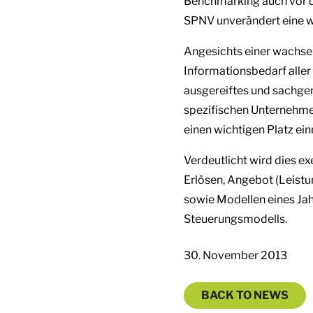
Benchmarking
auch vor 
SPNV unverändert eine wi
Angesichts einer wachse
Informationsbedarf aller
ausgereiftes und sachger
spezifischen Unternehm
einen wichtigen Platz ei
Verdeutlicht wird dies e
Erlösen, Angebot (Leistu
sowie Modellen eines J
Steuerungsmodells.
30. November 2013
BACK TO NEWS