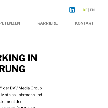
DE
EN
PETENZEN
KARRIERE
KONTAKT
KING IN
ERUNG
V“ der DVV Media Group
r, Mathias Lahrmann und
strument des