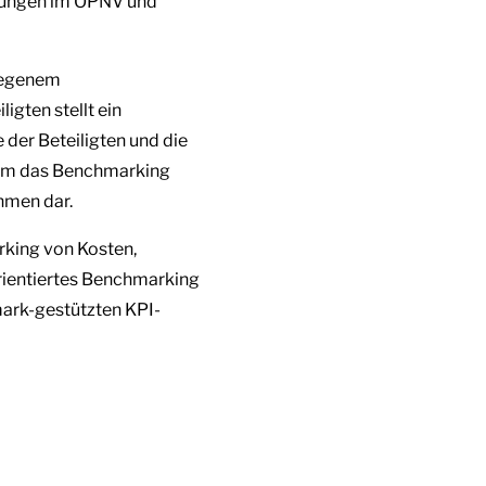
erungen im ÖPNV und
tiegenem
gten stellt ein
 der Beteiligten und die
dem das Benchmarking
ehmen dar.
rking von Kosten,
orientiertes Benchmarking
ark-gestützten KPI-