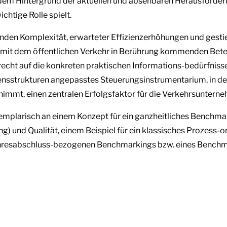
dem Hintergrund der aktuellen und absehbaren Herausford
chtige Rolle spielt.
nden Komplexität, erwarteter Effizienzerhöhungen und ges
 mit dem öffentlichen Verkehr in Berührung kommenden Beteili
echt auf die konkreten praktischen Informations-bedürfnisse
ensstrukturen angepasstes Steuerungsinstrumentarium, in 
nnimmt, einen zentralen Erfolgsfaktor für die Verkehrsuntern
xemplarisch an einem Konzept für ein ganzheitliches Benchma
ng) und Qualität, einem Beispiel für ein klassisches Prozess-
ahresabschluss-bezogenen Benchmarkings bzw. eines Benchm