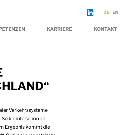
DE
EN
PETENZEN
KARRIERE
KONTAKT
E
CHLAND“
daler Verkehrssysteme
n. So könnte schon ab
sem Ergebnis kommt die