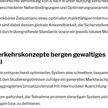
 gewünschte Verbindung von A nach B unter Nutzung verschie
 verschiedener Nebenbedingungen und Optimierungsparamet
 denkbares Zielszenario eines optimalen, marktfähigen Interm
 sind dabei dessen globale Anwendbarkeit, die Sicherstellun
ät durch übergreifende Standards sowie ein jeweils lokales 
erkehrskonzepte bergen gewaltiges
l
ein entsprechend optimiertes System eine schnellere, bequem
gt den Studienergebnissen zufolge ein generelles Marktwach
n aggregiertes Umsatzpotenzial mit intermodaler Ausrichtung
n gefordert, die Teilnahme an einem derartigen System und i
en bzw. zu definieren.