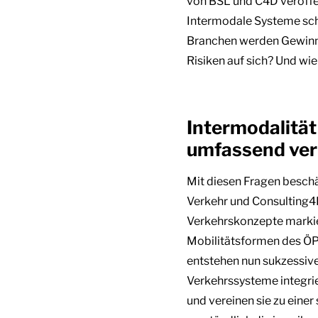
von BSL und C4D veröffe
Intermodale Systeme sch
Branchen werden Gewinne
Risiken auf sich? Und wi
Intermodalität
umfassend ve
Mit diesen Fragen beschä
Verkehr und Consulting4
Verkehrskonzepte markier
Mobilitätsformen des ÖP
entstehen nun sukzessive
Verkehrssysteme integrie
und vereinen sie zu eine