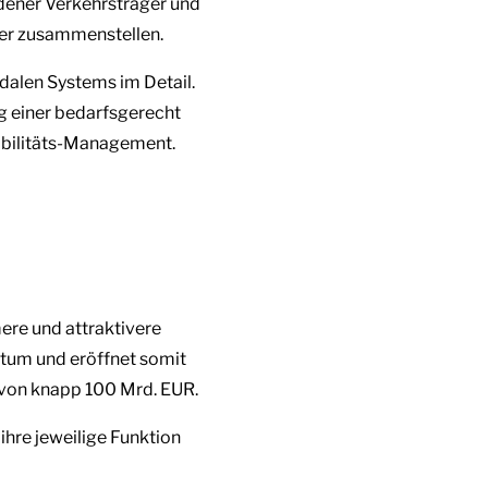
dener Verkehrsträger und
er zusammenstellen.
odalen Systems im Detail.
g einer bedarfsgerecht
Mobilitäts-Management.
ere und attraktivere
stum und eröffnet somit
 von knapp 100 Mrd. EUR.
hre jeweilige Funktion