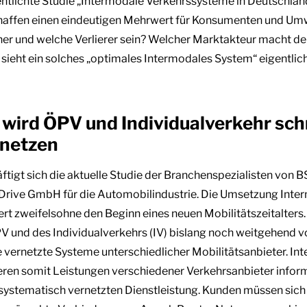
ntlichte Studie „Intermodale Verkehrssysteme in Deutschland
affen einen eindeutigen Mehrwert für Konsumenten und Umw
r und welche Verlierer sein? Welcher Marktakteur macht d
e sieht ein solches „optimales Intermodales System“ eigentlic
 wird ÖPV und Individualverkehr sch
rnetzen
ftigt sich die aktuelle Studie der Branchenspezialisten von B
Drive GmbH für die Automobilindustrie. Die Umsetzung Inte
t zweifelsohne den Beginn eines neuen Mobilitätszeitalters
V und des Individualverkehrs (IV) bislang noch weitgehend v
 vernetzte Systeme unterschiedlicher Mobilitätsanbieter. In
ren somit Leistungen verschiedener Verkehrsanbieter inform
r systematisch vernetzten Dienstleistung. Kunden müssen sich