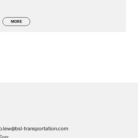
MORE
p.lew@bsl-transportation.com
Fon: