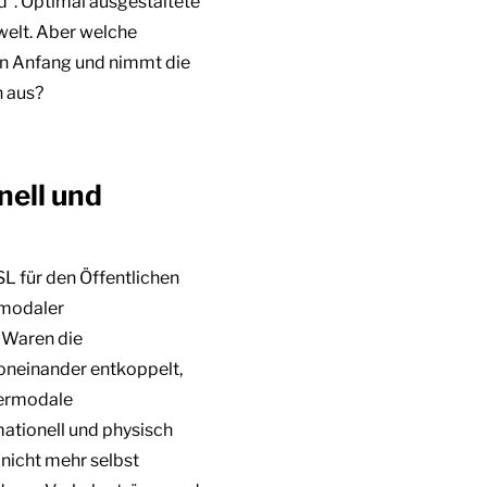
“. Optimal ausgestaltete
elt. Aber welche
en Anfang und nimmt die
h aus?
nell und
SL für den Öffentlichen
rmodaler
. Waren die
oneinander entkoppelt,
termodale
ationell und physisch
 nicht mehr selbst